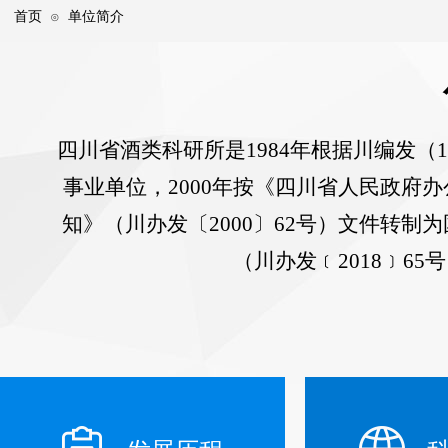
首页
单位简介
⊙
四川省酒类科研所
是
1984
年根据
川编发
（
事业单位，
2000
年按
《四川省人民政府办
知》（
川办发
〔
2000
〕
62
号）文件转制为
（川办发﹝2018﹞6