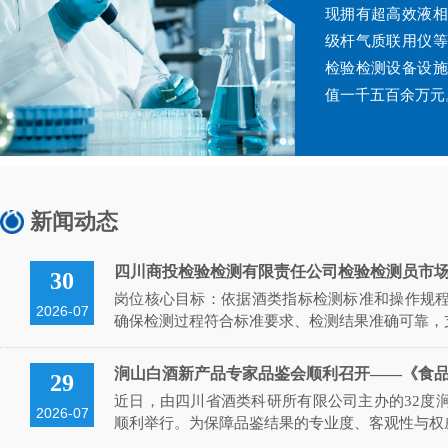
现拥有超高效液相
级杆气质联用仪等
检验检测
设备设施
值一千五百余万元
新闻动态
四川商投检验检测有限责任公司检验检测员市
30
岗位核心目标：依据酒类指标检测标准和操作规
2026-07
确保检测过程符合标准要求、检测结果准确可靠，支撑公
涧山白酒新产品专家品鉴会顺利召开——《食品委托生
29
近日，由四川省酒类科研所有限公司主办的32度
2026-07
顺利举行。为保障品鉴结果的专业度、客观性与权威性，