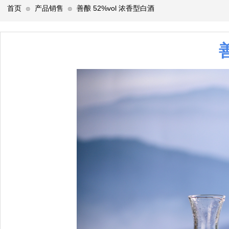
首页
产品销售
善酿 52%vol 浓香型白酒
⊙
⊙