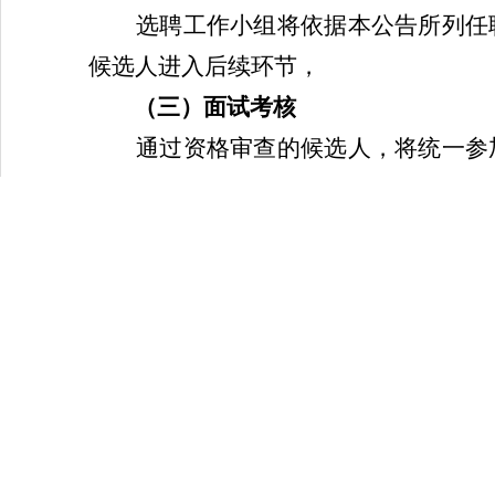
选聘工作小组将依据本公告所列任
候选人进入后续环节，
（三）
面试考核
通过资格审查的候选人，将统一参
资源匹配度、沟通协调及综合素养、
（
四
）录用审批
选聘工作小组根据面试考核结果，
序办理入职手续，并签订劳动合同。
六、薪酬待遇
（一）薪酬标准：
基准年薪8万—
（二）福利保障：入职后，依法享