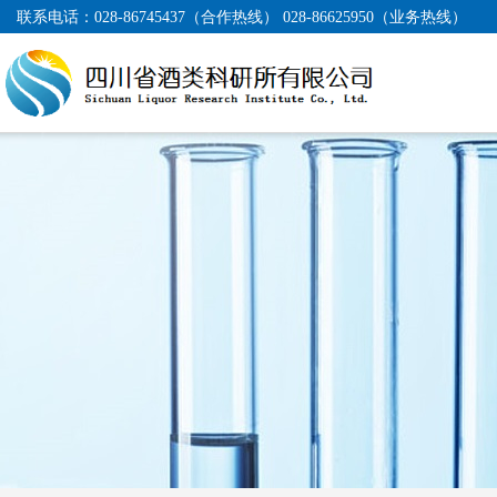
联系电话：
028-86745437（合作热线） 028-86625950（业务热线）