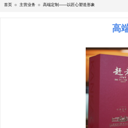
首页
主营业务
高端定制——以匠心塑造形象
⊙
⊙
高